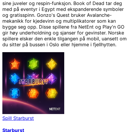
sine juveler og respin-funksjon. Book of Dead tar deg
med på eventyr i Egypt med ekspanderende symboler
og gratisspinn. Gonzo's Quest bruker Avalanche-
mekanikk for kjedevinn og multiplikatorer som kan
bygge seg opp. Disse spillene fra NetEnt og Play'n GO
gir høy underholdning og sjanser for gevinster. Norske
spillere elsker den enkle tilgangen på mobil, uansett om
du sitter på bussen i Oslo eller hjemme i fjellhytten.
Spill Starburst
Starburst