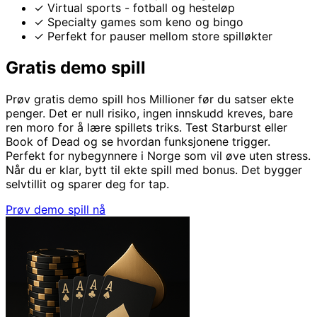
✓
Virtual sports - fotball og hesteløp
✓
Specialty games som keno og bingo
✓
Perfekt for pauser mellom store spilløkter
Gratis demo spill
Prøv gratis demo spill hos Millioner før du satser ekte
penger. Det er null risiko, ingen innskudd kreves, bare
ren moro for å lære spillets triks. Test Starburst eller
Book of Dead og se hvordan funksjonene trigger.
Perfekt for nybegynnere i Norge som vil øve uten stress.
Når du er klar, bytt til ekte spill med bonus. Det bygger
selvtillit og sparer deg for tap.
Prøv demo spill nå