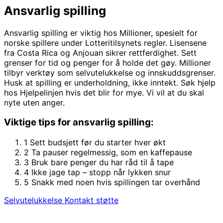
Ansvarlig spilling
Ansvarlig spilling er viktig hos Millioner, spesielt for
norske spillere under Lotteritilsynets regler. Lisensene
fra Costa Rica og Anjouan sikrer rettferdighet. Sett
grenser for tid og penger for å holde det gøy. Millioner
tilbyr verktøy som selvutelukkelse og innskuddsgrenser.
Husk at spilling er underholdning, ikke inntekt. Søk hjelp
hos Hjelpelinjen hvis det blir for mye. Vi vil at du skal
nyte uten anger.
Viktige tips for ansvarlig spilling:
1
Sett budsjett før du starter hver økt
2
Ta pauser regelmessig, som en kaffepause
3
Bruk bare penger du har råd til å tape
4
Ikke jage tap – stopp når lykken snur
5
Snakk med noen hvis spillingen tar overhånd
Selvutelukkelse
Kontakt støtte
Ofte stilte spørsmål om spill