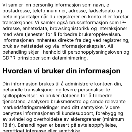
Vi samler inn personlig informasjon som navn, e-
postadresse, telefonnummer, adresse, fødselsdato og
betalingsdetaljer når du registrerer en konto eller foretar
transaksjoner. Vi samler også bruksinformasjon som IP-
adresse, enhetsdata, browsinghistorikk og interaksjoner
med våre tjenester for å forbedre brukeropplevelsen.
Informasjonen innhentes direkte fra deg ved registrering,
bruk av nettstedet og via informasjonskapsler. All
behandling skjer i henhold til personopplysningsloven og
GDPR-prinsipper som dataminimering.
Hvordan vi bruker din informasjon
Din informasjon brukes til å administrere kontoen din,
behandle transaksjoner og levere personaliserte
spillopplevelser. Vi bruker dataene for å forbedre
tjenestene, analysere bruksmønstre og sende relevante
markedsføringsmeldinger med ditt samtykke. Videre
benyttes informasjonen til kundesupport, forebygging
av svindel og overholdelse av aldersgrenser (minimum
18 år). Behandlingen er basert på avtaleoppfyllelse,
berettiget interesse eller samtykke.